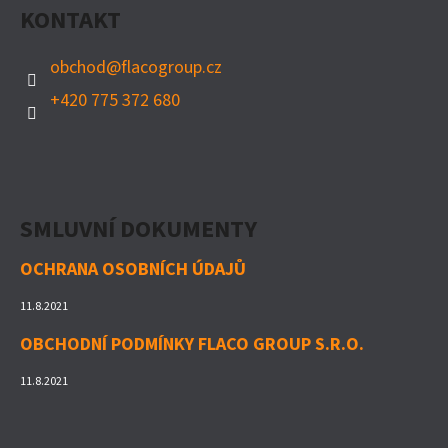
P
KONTAKT
A
T
obchod
@
flacogroup.cz
Í
+420 775 372 680
SMLUVNÍ DOKUMENTY
OCHRANA OSOBNÍCH ÚDAJŮ
11.8.2021
OBCHODNÍ PODMÍNKY FLACO GROUP S.R.O.
11.8.2021