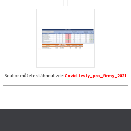
Soubor můžete stáhnout zde:
Covid-testy_pro_firmy_2021
Z
Á