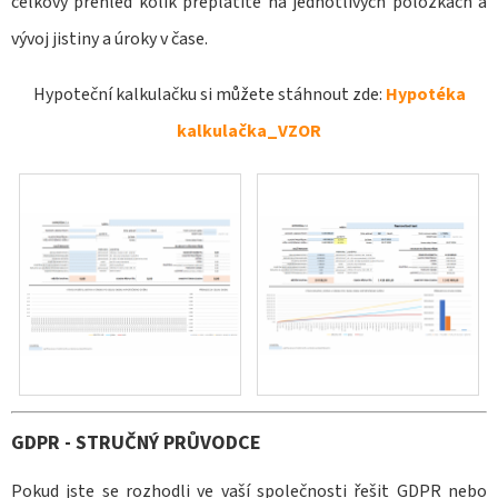
E
celkový přehled kolik přeplatíte na jednotlivých položkách a
T
vývoj jistiny a úroky v čase.
E
Hypoteční kalkulačku si můžete stáhnout zde:
Hypotéka
N
kalkulačka_VZOR
A
J
Í
T
?
HLEDAT
GDPR - STRUČNÝ PRŮVODCE
Pokud jste se rozhodli ve vaší společnosti řešit GDPR nebo