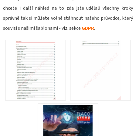
chcete i další náhled na to zda jste udělali všechny kroky
D
správně tak si můžete volně stáhnout našeho průvodce, který
O
P
souvisí s našimi šablonami - viz. sekce
GDPR
.
O
R
U
Č
U
J
E
M
E
STAVEBNÍ
DENÍK