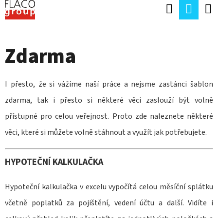
K
Hledat
Náku
Přejít
O
Zpět
Zpět
na
koší
Š
obsah
Zdarma
Í
C
K
O
I přesto, že si vážíme naší práce a nejsme zastánci šablon
P
zdarma, tak i přesto si některé věci zaslouží být volně
O
přístupné pro celou veřejnost. Proto zde naleznete některé
T
věci, které si můžete volně stáhnout a využít jak potřebujete.
Ř
E
HYPOTEČNÍ KALKULAČKA
B
U
Hypoteční kalkulačka v excelu vypočítá celou měsíční splátku
J
včetně poplatků za pojištění, vedení účtu a další. Vidíte i