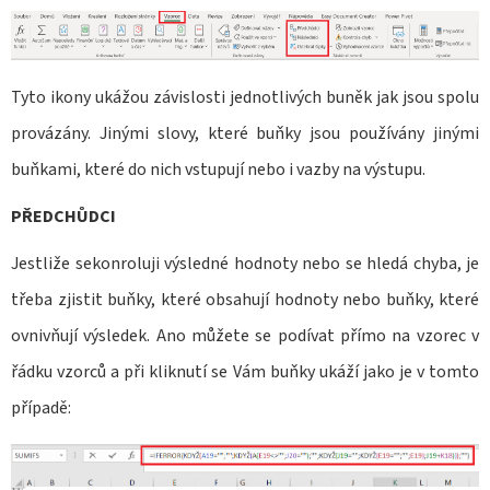
E
T
E
Tyto ikony ukážou závislosti jednotlivých buněk jak jsou spolu
N
provázány. Jinými slovy, které buňky jsou používány jinými
A
buňkami, které do nich vstupují nebo i vazby na výstupu.
J
Í
PŘEDCHŮDCI
T
Jestliže sekonroluji výsledné hodnoty nebo se hledá chyba, je
?
třeba zjistit buňky, které obsahují hodnoty nebo buňky, které
ovnivňují výsledek. Ano můžete se podívat přímo na vzorec v
řádku vzorců a při kliknutí se Vám buňky ukáží jako je v tomto
případě:
HLEDAT