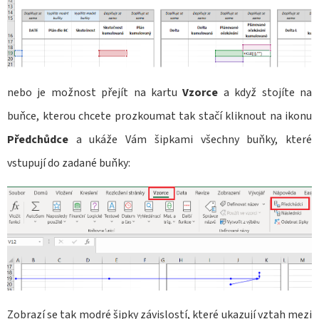
D
O
P
O
nebo je možnost přejít na kartu
Vzorce
a když stojíte na
R
buňce, kterou chcete prozkoumat tak stačí kliknout na ikonu
U
Předchůdce
a ukáže Vám šipkami všechny buňky, které
Č
U
vstupují do zadané buňky:
J
E
M
E
STAVEBNÍ
DENÍK
Zobrazí se tak modré šipky závislostí, které ukazují vztah mezi