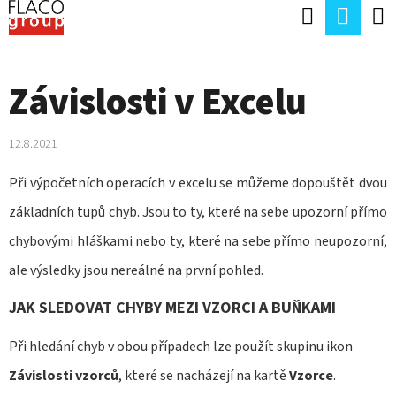
K
Hledat
Náku
Přejít
O
Zpět
Zpět
na
koší
Š
obsah
Závislosti v Excelu
Í
C
K
O
12.8.2021
P
Při výpočetních operacích v excelu se můžeme dopouštět dvou
O
základních tupů chyb. Jsou to ty, které na sebe upozorní přímo
T
chybovými hláškami nebo ty, které na sebe přímo neupozorní,
Ř
ale výsledky jsou nereálné na první pohled.
E
JAK SLEDOVAT CHYBY MEZI VZORCI A BUŇKAMI
B
U
Při hledání chyb v obou případech lze použít skupinu ikon
J
Závislosti vzorců
, které se nacházejí na kartě
Vzorce
.