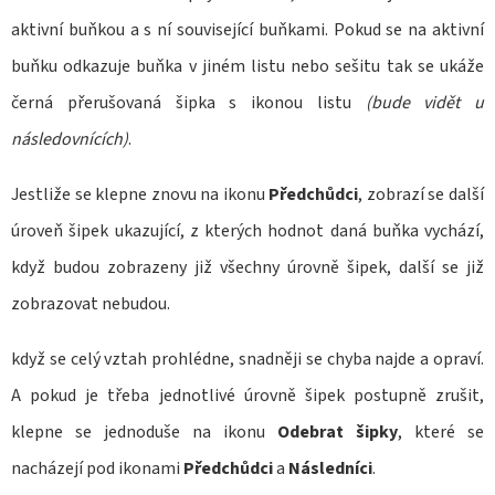
200
Kč
aktivní buňkou a s ní související buňkami. Pokud se na aktivní
buňku odkazuje buňka v jiném listu nebo sešitu tak se ukáže
černá přerušovaná šipka s ikonou listu
(bude vidět u
následovnících)
.
Jestliže se klepne znovu na ikonu
Předchůdci
, zobrazí se další
úroveň šipek ukazující, z kterých hodnot daná buňka vychází,
když budou zobrazeny již všechny úrovně šipek, další se již
zobrazovat nebudou.
když se celý vztah prohlédne, snadněji se chyba najde a opraví.
A pokud je třeba jednotlivé úrovně šipek postupně zrušit,
klepne se jednoduše na ikonu
Odebrat šipky
, které se
nacházejí pod ikonami
Předchůdci
a
Následníci
.