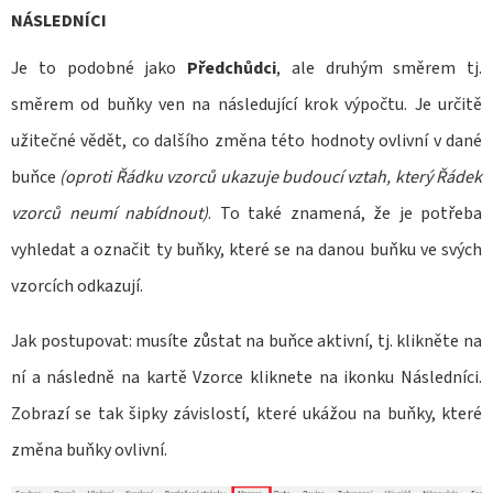
NÁSLEDNÍCI
Je to podobné jako
Předchůdci
, ale druhým směrem tj.
směrem od buňky ven na následující krok výpočtu. Je určitě
užitečné vědět, co dalšího změna této hodnoty ovlivní v dané
buňce
(oproti Řádku vzorců ukazuje budoucí vztah, který Řádek
vzorců neumí nabídnout)
. To také znamená, že je potřeba
vyhledat a označit ty buňky, které se na danou buňku ve svých
vzorcích odkazují.
Jak postupovat: musíte zůstat na buňce aktivní, tj. klikněte na
ní a následně na kartě Vzorce kliknete na ikonku Následníci.
Zobrazí se tak šipky závislostí, které ukážou na buňky, které
změna buňky ovlivní.