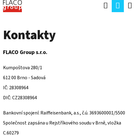
K
Hledat
Náku
Přejít
O
Zpět
Zpět
na
koší
Š
obsah
Kontakty
Í
C
K
O
FLACO Group s.r.o.
P
O
Kumpoštova 280/1
T
612 00 Brno - Sadová
Ř
IČ: 28308964
E
DIČ: CZ28308964
B
Bankovní spojení: Raiffeisenbank, a.s., č.ú. 3693600001/5500
U
Společnost zapsána u Rejstříkového soudu v Brně, vložka
J
C.60279