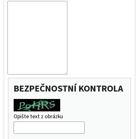
D
O
P
O
R
U
Č
U
J
E
BEZPEČNOSTNÍ KONTROLA
M
E
Opište text z obrázku
STAVEBNÍ
DENÍK