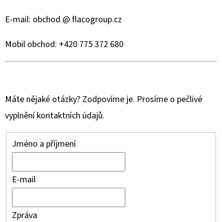
E
T
E-mail: obchod @ flacogroup.cz
E
Mobil obchod: +420 775 372 680
N
A
J
Í
Máte nějaké otázky? Zodpovíme je. Prosíme o pečlivé
T
vyplnění kontaktních údajů.
?
Jméno a příjmení
E-mail
HLEDAT
Zpráva