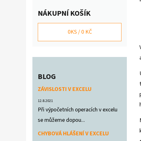
A
VYÚČTOVÁNÍ SLUŽEB NÁJEMNÍKOVI
NÁKUPNÍ KOŠÍK
N
200 Kč
E
0
KS /
0 KČ
L
BLOG
ZÁVISLOSTI V EXCELU
12.8.2021
Při výpočetních operacích v excelu
se můžeme dopou...
CHYBOVÁ HLÁŠENÍ V EXCELU