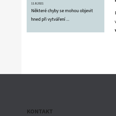
11.8.2021
Některé chyby se mohou objevit
hned při vytváření ...
Z
Á
P
A
KONTAKT