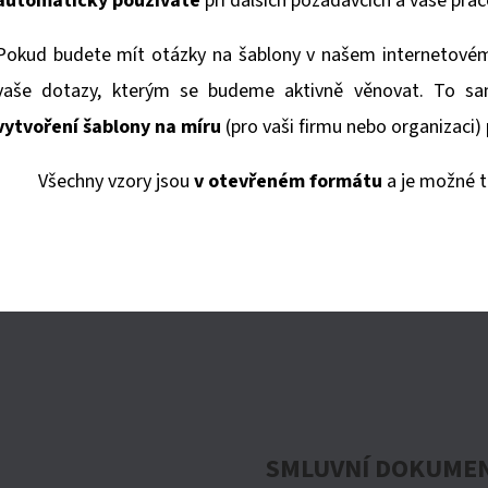
e
automaticky používáte
při dalších požadavcích a vaše prác
k
Pokud budete mít otázky na šablony v našem internetové
vaše dotazy, kterým se budeme aktivně věnovat. To s
t
vytvoření šablony na míru
(pro vaši firmu nebo organizaci) 
i
Všechny vzory jsou
v otevřeném formátu
a je možné t
v
i
t
u
SMLUVNÍ DOKUME