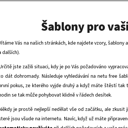
y
p
STAVEBNÍ DENÍK
VÝKAZ PRÁCE
200 Kč
200 Kč
r
Šablony pro vaši
o
Vítáme Vás na našich stránkách, kde najdete vzory, šablony 
v
a dalších).
a
Určitě jste zažili situaci, kdy je po Vás požadováno vypracov
š
to dát dohromady. Následuje vyhledávání na netu free šabl
první pokus, ze kterého vyjde druhý a když máte štěstí tak t
i
hodin se tak může pohybovat klidně v řádech desítek.
e
Někdy je prostě nejlepší nedělat vše od začátku, ale zkusit ji
f
které jsou všude na internetu. Navíc, když už máte připravenou