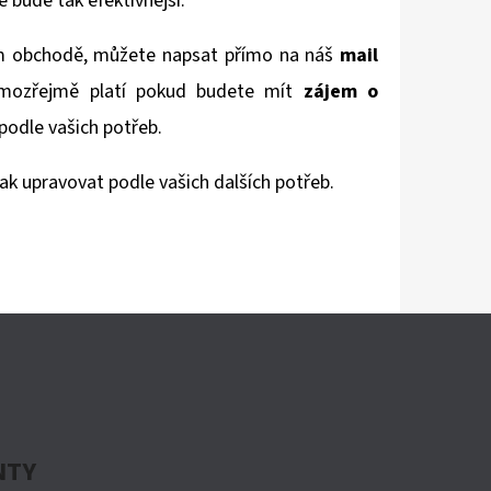
e bude tak efektivnější.
m obchodě, můžete napsat přímo na náš
mail
amozřejmě platí pokud budete mít
zájem o
podle vašich potřeb.
ak upravovat podle vašich dalších potřeb.
NTY