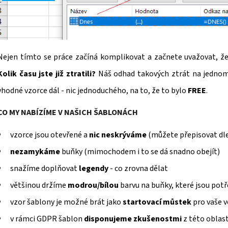
Nejen tímto se práce začíná komplikovat a začnete uvažovat, že 
Kolik času jste již ztratili?
Náš odhad takových ztrát na jednom ú
vhodné vzorce dál - nic jednoduchého, na to, že to bylo
FREE
.
CO MY NABÍZÍME V NAŠICH ŠABLONÁCH
vzorce jsou otevřené a
nic neskrýváme
(můžete přepisovat dle
nezamykáme
buňky (mimochodem i to se dá snadno obejít)
snažíme doplňovat
legendy
- co zrovna dělat
většinou držíme
modrou/bílou
barvu na buňky, které jsou potř
vzor šablony je možné brát jako
startovací můstek
pro vaše v
v rámci GDPR šablon
disponujeme zkušenostmi
z této oblast