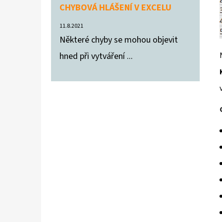
CHYBOVÁ HLÁŠENÍ V EXCELU
11.8.2021
Některé chyby se mohou objevit
hned při vytváření ...