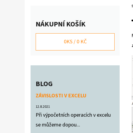
Í
P
VYÚČTOVÁNÍ SLUŽEB NÁJEMNÍKOVI
A
200 Kč
NÁKUPNÍ KOŠÍK
N
E
0
KS /
0 KČ
L
BLOG
ZÁVISLOSTI V EXCELU
12.8.2021
Při výpočetních operacích v excelu
se můžeme dopou...