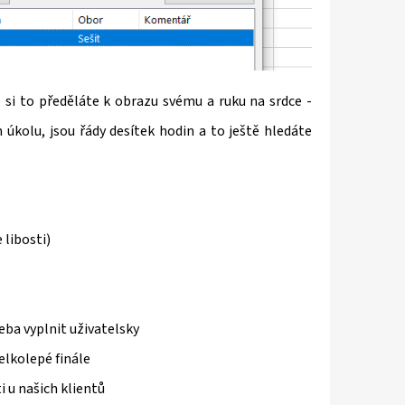
si to předěláte k obrazu svému a ruku na srdce -
kolu, jsou řády desítek hodin a to ještě hledáte
 libosti)
eba vyplnit uživatelsky
elkolepé finále
i u našich klientů