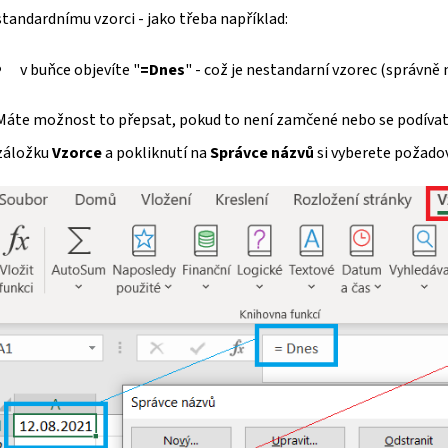
standardnímu vzorci - jako třeba například:
STAVEBNÍ DENÍK
VÝKAZ PRÁCE
200 Kč
200 Kč
v buňce objevíte "
=Dnes
" - což je nestandarní vzorec (správně 
Máte možnost to přepsat, pokud to není zamčené nebo se podíva
záložku
Vzorce
a pokliknutí na
Správce názvů
si vyberete požad