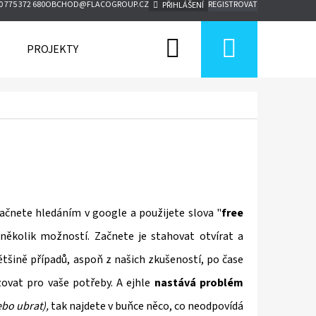
0 775 372 680
OBCHOD@FLACOGROUP.CZ
REGISTROVAT
PŘIHLÁŠENÍ
Hledat
Nákupn
PROJEKTY
ZDARMA
KONTAKTY
BLOG
košík
y začnete hledáním v google a použijete slova "
free
několik možností. Začnete je stahovat otvírat a
ětšině případů, aspoň z našich zkušeností, po čase
zovat pro vaše potřeby. A ejhle
nastává problém
ebo ubrat),
tak najdete v buňce něco, co neodpovídá