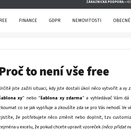
ZÁKAZNICKÁ PODPORA:
+42
FREE
FINANCE
GDPR
NEMOVITOSTI
OBECNÉ
O POTŘEBUJETE NAJÍT?
HLEDAT
Proč to není vše free
Určitě jste zažili situaci, kdy jste dostali úkol něco vytvořit a v
DOPORUČUJEME
šablona xy
" nebo "
šablona xy zdarma
" a vyhledávač Vám dá 
zkoumat co se jak vyplňuje a zkoušíte zda se pro Vás nehodí. Ve v
zjistíte, že potřebujete něco změnit nebo doplnit, tzv. customi
zejména u excelu, že pokud chcete upravit vzoreček
(něco přidat n