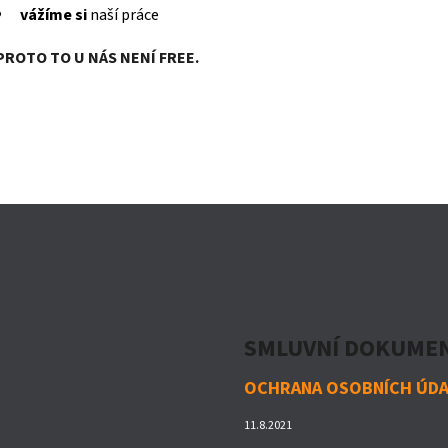
vážíme si
naší práce
PROTO TO U NÁS NENÍ FREE.
SMLUVNÍ DOKUME
OCHRANA OSOBNÍCH ÚD
11.8.2021