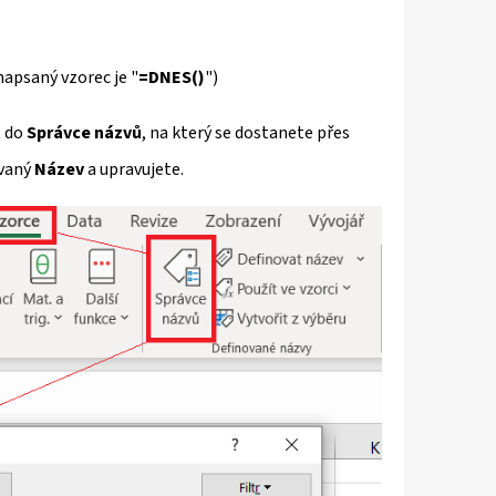
napsaný vzorec je "
=DNES()
")
t do
Správce názvů
, na který se dostanete přes
ovaný
Název
a upravujete.