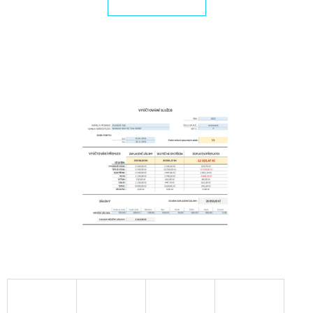
E
T
E
N
A
J
Í
T
?
HLEDAT