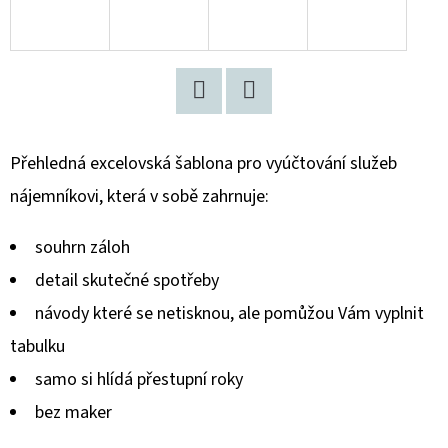
D
O
P
O
Twitter
Facebook
R
Přehledná excelovská šablona pro vyúčtování služeb
U
nájemníkovi, která v sobě zahrnuje:
Č
U
souhrn záloh
J
E
detail skutečné spotřeby
M
návody které se netisknou, ale pomůžou Vám vyplnit
E
tabulku
samo si hlídá přestupní roky
VYÚČTOVÁNÍ
bez maker
SLUŽEB
NÁJEMNÍKOVI