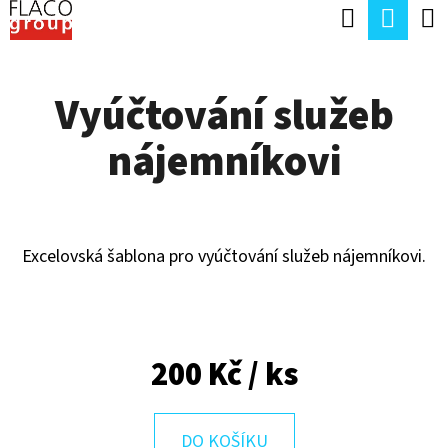
K
Hledat
Náku
Přejít
O
Zpět
Zpět
na
koší
Š
obsah
Vyúčtování služeb
Í
C
K
nájemníkovi
O
P
O
T
Excelovská šablona pro vyúčtování služeb nájemníkovi.
Ř
E
B
200 Kč
/ ks
U
J
DO KOŠÍKU