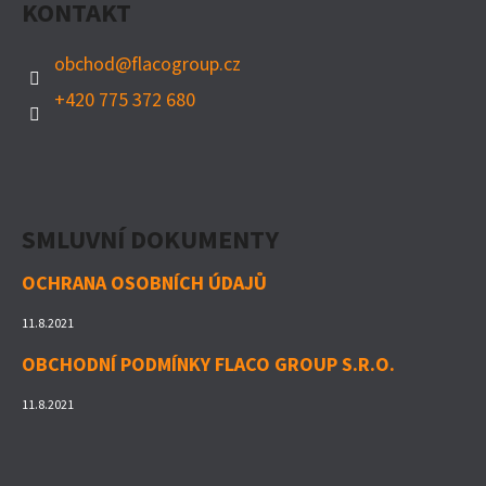
KONTAKT
A
T
obchod
@
flacogroup.cz
Í
+420 775 372 680
SMLUVNÍ DOKUMENTY
OCHRANA OSOBNÍCH ÚDAJŮ
11.8.2021
OBCHODNÍ PODMÍNKY FLACO GROUP S.R.O.
11.8.2021