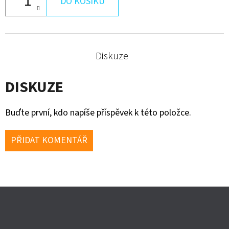
DO KOŠÍKU
Diskuze
DISKUZE
Buďte první, kdo napíše příspěvek k této položce.
PŘIDAT KOMENTÁŘ
Z
Á
P