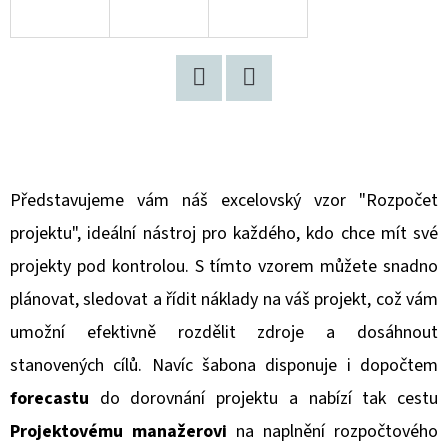
D
O
P
Twitter
Facebook
O
R
U
Č
Představujeme vám náš excelovský vzor "Rozpočet
U
projektu", ideální nástroj pro každého, kdo chce mít své
J
projekty pod kontrolou. S tímto vzorem můžete snadno
E
plánovat, sledovat a řídit náklady na váš projekt, což vám
M
E
umožní efektivně rozdělit zdroje a dosáhnout
stanovených cílů. Navíc šabona disponuje i dopočtem
forecastu
do dorovnání projektu a nabízí tak cestu
STAVEBNÍ
DENÍK
Projektovému manažerovi
na naplnění rozpočtového