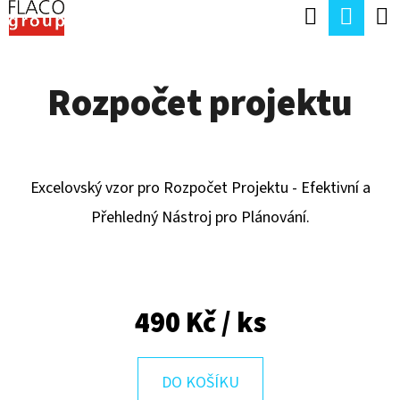
K
Hledat
Náku
Přejít
O
Zpět
Zpět
na
koší
Š
obsah
Rozpočet projektu
Í
C
K
O
P
Excelovský vzor pro Rozpočet Projektu - Efektivní a
O
Přehledný Nástroj pro Plánování.
T
Ř
E
B
490 Kč
/ ks
U
J
DO KOŠÍKU