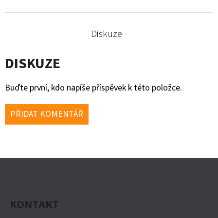
Diskuze
DISKUZE
Buďte první, kdo napíše příspěvek k této položce.
PŘIDAT KOMENTÁŘ
Z
Á
P
KONTAKT
A