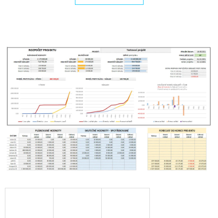
E
T
E
N
A
J
Í
T
?
HLEDAT