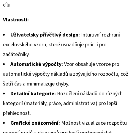
200
cílu.
Kč
Vlastnosti:
Uživatelsky přívětivý design:
Intuitivní rozhraní
excelovského vzoru, které usnadňuje práci i pro
začátečníky.
Automatické výpočty:
Vzor obsahuje vzorce pro
automatické výpočty nákladů a zbývajícího rozpočtu, což
šetří čas a minimalizuje chyby.
Detailní kategorie:
Rozdělení nákladů do různých
kategorií (materiály, práce, administrativa) pro lepší
přehlednost.
Grafické znázornění:
Možnost vizualizace rozpočtu
pomocí grafů a diagramů pro lepší pochopení dat.