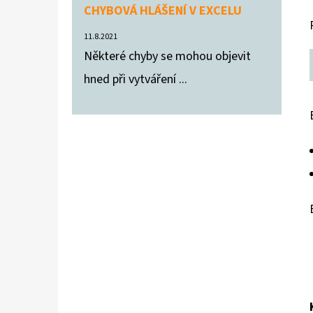
CHYBOVÁ HLÁŠENÍ V EXCELU
11.8.2021
Některé chyby se mohou objevit
hned při vytváření ...