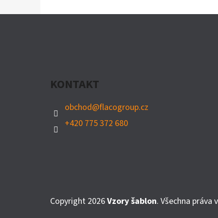
Z
Á
P
A
KONTAKT
T
obchod
@
flacogroup.cz
Í
+420 775 372 680
Copyright 2026
Vzory šablon
. Všechna práva 