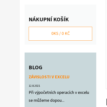
Í
P
VYÚČTOVÁNÍ SLUŽEB NÁJEMNÍKOVI
A
200 Kč
NÁKUPNÍ KOŠÍK
N
E
0
KS /
0 KČ
L
BLOG
ZÁVISLOSTI V EXCELU
12.8.2021
Při výpočetních operacích v excelu
se můžeme dopou...