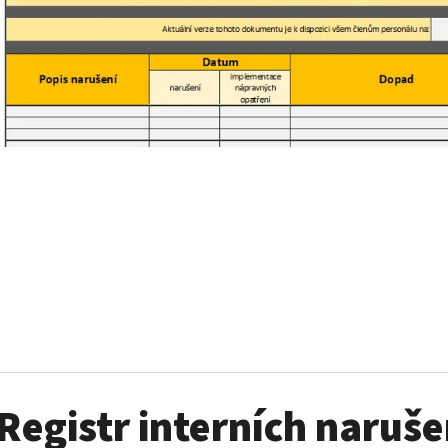
STAVEBNÍ DENÍK
VÝKAZ PRÁCE
200 Kč
200 Kč
Registr interních naruše