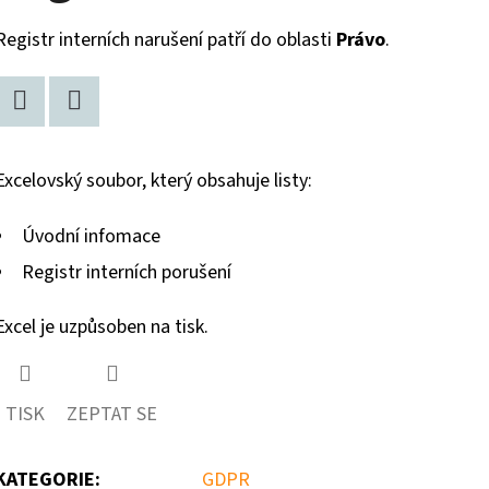
Registr interních narušení patří do oblasti
Právo
.
Twitter
Facebook
Excelovský soubor, který obsahuje listy:
Úvodní infomace
Registr interních porušení
Excel je uzpůsoben na tisk.
TISK
ZEPTAT SE
KATEGORIE
:
GDPR