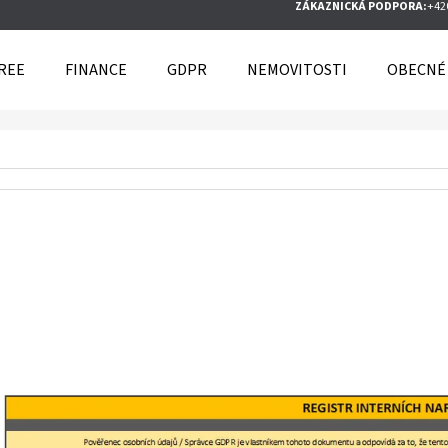
ZÁKAZNICKÁ PODPORA:
+42
FREE
FINANCE
GDPR
NEMOVITOSTI
OBECNÉ
O POTŘEBUJETE NAJÍT?
HLEDAT
DOPORUČUJEME